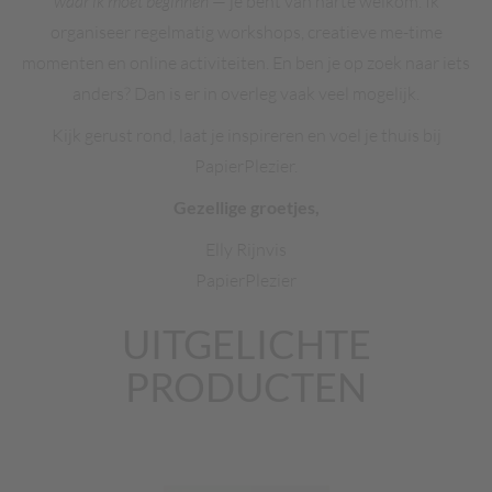
waar ik moet beginnen
— je bent van harte welkom. Ik
organiseer regelmatig workshops, creatieve me-time
momenten en online activiteiten. En ben je op zoek naar iets
anders? Dan is er in overleg vaak veel mogelijk.
Kijk gerust rond, laat je inspireren en voel je thuis bij
PapierPlezier.
Gezellige groetjes,
Elly Rijnvis
PapierPlezier
UITGELICHTE
PRODUCTEN