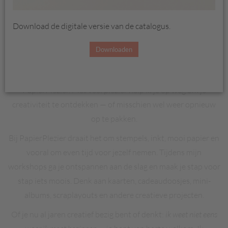
Welkom
Download de digitale versie van de catalogus.
Wat leuk dat je een kijkje komt nemen op mijn site!
Downloaden
Ik ben Elly Rijnvis en jazeker ik ben ook een onafhankelijke
Stampin'Up! Demonstrator
.
Ik ben de Elly achter
PapierPlezier.
Met veel plezier help ik je op weg om je
creativiteit te ontdekken — of misschien wel weer opnieuw
op te pakken.
Bij PapierPlezier draait het om stempels, inkt, mooi papier en
vooral om even tijd voor jezelf nemen. Tijdens mijn
workshops ga je ontspannen aan de slag en maak je stap voor
stap iets moois. Denk aan kaarten, cadeaudoosjes, mini-
albums, scraplayouts en andere creatieve projecten.
Of je nu al jaren creatief bezig bent of denkt:
ik weet niet eens