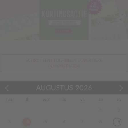
SCHRIJF EEN BEOORDELING OVER DEZE
DEMONSTRATOR
AUGUSTUS
2026
ma
di
wo
do
vr
za
zo
1
2
3
4
5
6
7
8
9