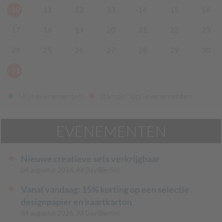
10
11
12
13
14
15
16
17
18
19
20
21
22
23
24
25
26
27
28
29
30
31
Mijn evenementen
Stampin’ Up!-evenementen
EVENEMENTEN
Nieuwe creatieve sets verkrijgbaar
(Berlin)
04 augustus 2026, All Day
Vanaf vandaag: 15% korting op een selectie
designpapier en kaartkarton
(Berlin)
04 augustus 2026, All Day